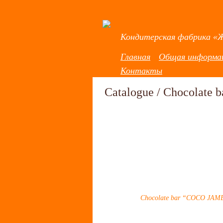
Кондитерская фабрика «
Главная
Общая информа
Контакты
Catalogue
/
Chocolate b
Chocolate bar “COCO JA