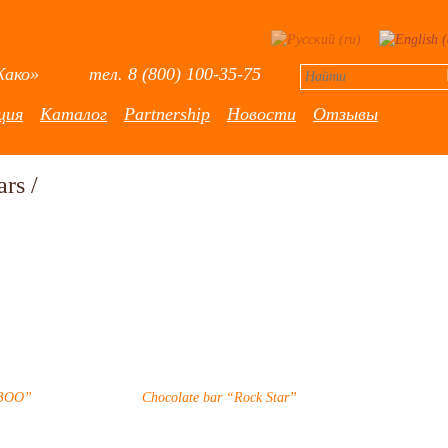
Жако» тел. 8 (800) 100-35-75
ция
Каталог
Partnership
Новости
Отзывы
ars
/
MBOO”
Chocolate bar “Rock Star”