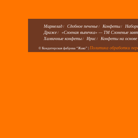
Мармелад
Сдобное печенье
Конфеты
Наборы
/
/
/
Драже
«Слоеная выпечка» — ТМ Слоненые зав
/
Халвичные конфеты
Ирис
Конфеты на основе
/
/
Политика обработки пер
© Кондитерская фабрика “Жако” |