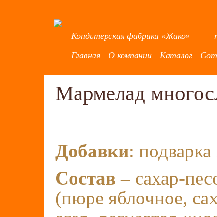
Кондитерская фабрика «Жако» тел.
Главная
О компании
Каталог
Сот
Мармелад много
Добавки
: подварка
Состав –
сахар-пес
(пюре яблочное, са